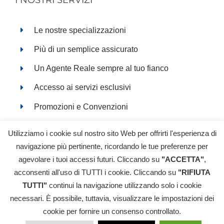
Le nostre specializzazioni
Più di un semplice assicurato
Un Agente Reale sempre al tuo fianco
Accesso ai servizi esclusivi
Promozioni e Convenzioni
Servizi online
Utilizziamo i cookie sul nostro sito Web per offrirti l'esperienza di
navigazione più pertinente, ricordando le tue preferenze per
agevolare i tuoi accessi futuri. Cliccando su
"ACCETTA"
,
acconsenti all'uso di TUTTI i cookie. Cliccando su
"RIFIUTA
TUTTI"
continui la navigazione utilizzando solo i cookie
© Copyright 2018-
2026 FILIPPO NOBILE SRL - All Rights
Reserved | P.IVA: 02485240069 |
Informativa Privacy
|
necessari. È possibile, tuttavia, visualizzare le impostazioni dei
Cookie Policy
|
Reclami
| filippo.nobilesrl@pec.agentireale.it |
Ricerca nel RUI (Registro Unico degli Intermediari
cookie per fornire un consenso controllato.
assicurativi e riassicurativi)