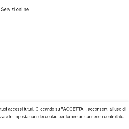
Servizi online
 tuoi accessi futuri. Cliccando su
"ACCETTA"
, acconsenti all'uso di
cy
|
Reclami
| filippo.nobilesrl@pec.agentireale.it |
zzare le impostazioni dei cookie per fornire un consenso controllato.