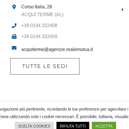
Corso Italia, 28
ACQUI TERME (AL)
+39 0144 322408
+39 0144 322409
acquiterme@agenzie.realemutua.it
TUTTE LE SEDI
 navigazione più pertinente, ricordando le tue preferenze per agevolare i
hts Reserved | P.IVA: 02485240069 |
Informativa Privacy
|
Cookie Poli
ione utilizzando solo i cookie necessari. È possibile, tuttavia, visuali
urativi e riassicurativi)
SCELTA COOKIES
RIFIUTA TUTTI
ACCETTA