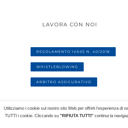
LAVORA CON NOI
REGOLAMENTO IVASS N. 40/2018
WHISTLEBLOWING
ARBITRO ASSICURATIVO
Utilizziamo i cookie sul nostro sito Web per offrirti l'esperienza di
© Copyright 2018-
2026 FILIPPO NOBILE SRL - All Rig
TUTTI i cookie. Cliccando su
"RIFIUTA TUTTI"
continui la navigaz
Ricerca nel RUI (Registro Unico degli Intermediari assic
Powered by
2000Net Srl
|
SmartWEB360°
platform