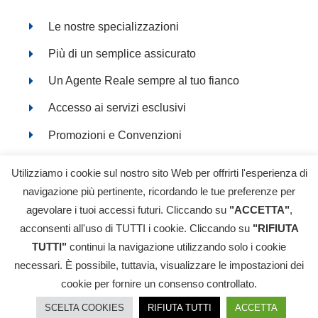
Le nostre specializzazioni
Più di un semplice assicurato
Un Agente Reale sempre al tuo fianco
Accesso ai servizi esclusivi
Promozioni e Convenzioni
Servizi online
Utilizziamo i cookie sul nostro sito Web per offrirti l'esperienza di
navigazione più pertinente, ricordando le tue preferenze per
agevolare i tuoi accessi futuri. Cliccando su
"ACCETTA"
,
acconsenti all'uso di TUTTI i cookie. Cliccando su
"RIFIUTA
TUTTI"
continui la navigazione utilizzando solo i cookie
© Copyright 2018-
2026 FILIPPO NOBILE SRL - All Rights
Reserved | P.IVA: 02485240069 |
Informativa Privacy
|
necessari. È possibile, tuttavia, visualizzare le impostazioni dei
Cookie Policy
|
Reclami
| filippo.nobilesrl@pec.agentireale.it |
Ricerca nel RUI (Registro Unico degli Intermediari
cookie per fornire un consenso controllato.
assicurativi e riassicurativi)
Powered by
2000Net Srl
|
SmartWEB360°
platform
SCELTA COOKIES
RIFIUTA TUTTI
ACCETTA