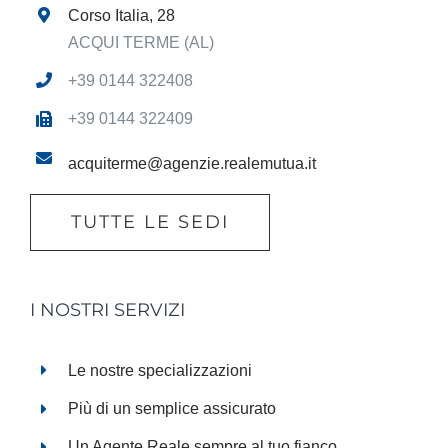
Corso Italia, 28
ACQUI TERME (AL)
+39 0144 322408
+39 0144 322409
acquiterme@agenzie.realemutua.it
TUTTE LE SEDI
I NOSTRI SERVIZI
Le nostre specializzazioni
Più di un semplice assicurato
Un Agente Reale sempre al tuo fianco