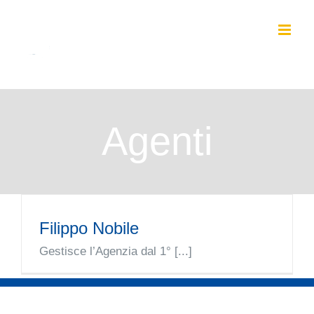
Salta
al
contenuto
Agenti
Filippo Nobile
Gestisce l’Agenzia dal 1° [...]