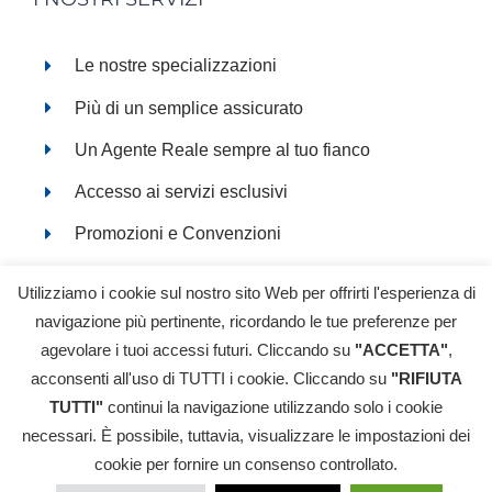
Le nostre specializzazioni
Più di un semplice assicurato
Un Agente Reale sempre al tuo fianco
Accesso ai servizi esclusivi
Promozioni e Convenzioni
Servizi online
Utilizziamo i cookie sul nostro sito Web per offrirti l'esperienza di
navigazione più pertinente, ricordando le tue preferenze per
agevolare i tuoi accessi futuri. Cliccando su
"ACCETTA"
,
acconsenti all'uso di TUTTI i cookie. Cliccando su
"RIFIUTA
© Copyright 2018-
2026 FILIPPO NOBILE SRL - All Rights
TUTTI"
continui la navigazione utilizzando solo i cookie
Reserved | P.IVA: 02485240069 |
Informativa Privacy
|
necessari. È possibile, tuttavia, visualizzare le impostazioni dei
Cookie Policy
|
Reclami
| filippo.nobilesrl@pec.agentireale.it |
Ricerca nel RUI (Registro Unico degli Intermediari
cookie per fornire un consenso controllato.
assicurativi e riassicurativi)